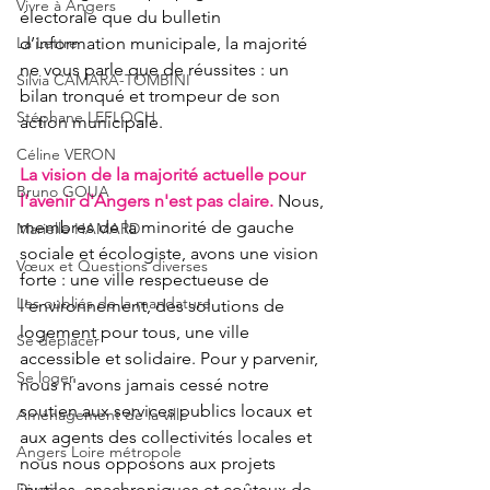
Vivre à Angers
électorale que du bulletin 
La Lettre
d’information municipale, la majorité 
ne vous parle que de réussites : un 
Silvia CAMARA-TOMBINI
bilan tronqué et trompeur de son 
Stéphane LEFLOCH
action municipale.
Céline VERON
La vision de la majorité actuelle pour 
Bruno GOUA
l'avenir d'Angers n'est pas claire.
 Nous, 
membres de la minorité de gauche 
Marielle HAMARD
sociale et écologiste, avons une vision 
Vœux et Questions diverses
forte : une ville respectueuse de 
Les oubliés de la mandature
l'environnement, des solutions de 
logement pour tous, une ville 
Se déplacer
accessible et solidaire. Pour y parvenir, 
Se loger
nous n'avons jamais cessé notre 
soutien aux services publics locaux et 
Aménagement de la ville
aux agents des collectivités locales et 
Angers Loire métropole
nous nous opposons aux projets 
Divers
inutiles, anachroniques et coûteux de 