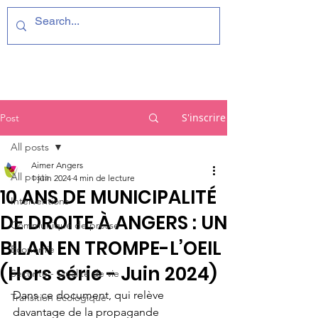
S'inscrire
Post
All posts
Aimer Angers
All posts
1 juin 2024
4 min de lecture
10 ANS DE MUNICIPALITÉ
Interventions
DE DROITE À ANGERS : UN
Communiqué de presse
BILAN EN TROMPE-L’OEIL
Economie
(Hors série - Juin 2024)
Sécurité - Qualité de vie
Dans ce document, qui relève 
Transition écologique
davantage de la propagande 