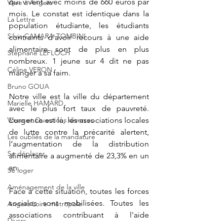
qui vivent avec moins de 660 euros par 
Vivre à Angers
mois. Le constat est identique dans la 
La Lettre
population étudiante, les étudiants 
Silvia CAMARA-TOMBINI
contraints d’avoir recours à une aide 
alimentaire sont de plus en plus 
Stéphane LEFLOCH
nombreux. 1 jeune sur 4 dit ne pas 
Céline VERON
manger à sa faim.
Bruno GOUA
Notre ville est la ville du département 
Marielle HAMARD
avec le plus fort taux de pauvreté. 
Vœux et Questions diverses
L’urgence est là, les associations locales 
de lutte contre la précarité alertent, 
Les oubliés de la mandature
l’augmentation de la distribution 
Se déplacer
alimentaire a augmenté de 23,3% en un 
an.
Se loger
Aménagement de la ville
Face à cette situation, toutes les forces 
sociales sont mobilisées. Toutes les 
Angers Loire métropole
associations contribuant à l'aide 
Divers