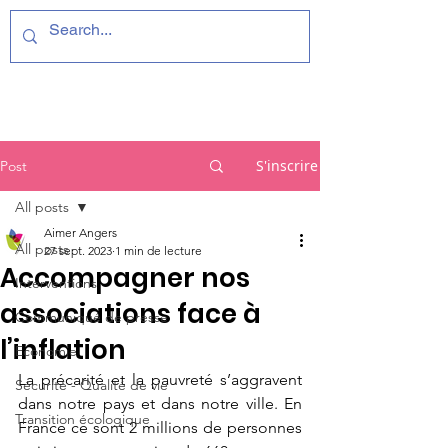
S'inscrire
Post
All posts
Aimer Angers
All posts
27 sept. 2023
1 min de lecture
Accompagner nos
Interventions
associations face à
Communiqué de presse
l’inflation
Economie
La précarité et la pauvreté s’aggravent 
Sécurité - Qualité de vie
dans notre pays et dans notre ville. En 
Transition écologique
France ce sont 2 millions de personnes 