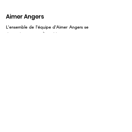
engagement à temps
plein pour les
Aimer Angers
Angevin.e.s
L'ensemble de l'équipe d'Aimer Angers se
tient à votre disposition pour vous
rencontrer et échanger.
Vous pouvez prendre rendez-vous avec
chacun.e des élu.e.s, du groupe,
simplement en contactant notre
collaborateur Gaëtan.
E-mail
:
gaetan.canevet@ville.angers.fr
Tél :
02 41 05 40 37
Rassemblement de la gauche
pour une transformation
écologique et sociale