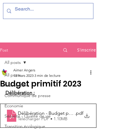
S'inscrire
Post
All posts
Aimer Angers
All posts
13 mars 2023
3 min de lecture
Budget primitif 2023
Interventions
Délibération :
Communiqué de presse
Economie
Délibération - Budget primitif 2023
.pdf
Sécurité - Qualité de vie
Télécharger PDF • 1.10MB
Transition écologique