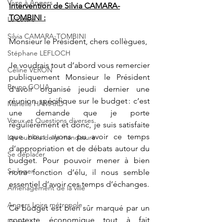
Vivre à Angers
Intervention de Silvia CAMARA-
TOMBINI :
La Lettre
Silvia CAMARA-TOMBINI
Monsieur le Président, chers collègues, 
Stéphane LEFLOCH
Je voudrais tout d’abord vous remercier 
Céline VERON
publiquement Monsieur le Président 
Bruno GOUA
d’avoir organisé jeudi dernier une 
réunion spécifique sur le budget : c’est 
Marielle HAMARD
une demande que je porte 
Vœux et Questions diverses
régulièrement et donc, je suis satisfaite 
que nous ayons pu avoir ce temps 
Les oubliés de la mandature
d’appropriation et de débats autour du 
Se déplacer
budget. Pour pouvoir mener à bien 
Se loger
notre fonction d’élu, il nous semble 
essentiel d’avoir ces temps d’échanges. 
Aménagement de la ville
Angers Loire métropole
Ce budget est bien sûr marqué par un 
contexte économique tout à fait 
Divers