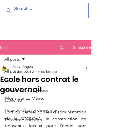
S'inscrire
Post
All posts
Aimer Angers
All posts
20 déc. 2021
2 min de lecture
Ecole hors contrat le
Interventions
gouvernail
Communiqué de presse
Monsieur Le Maire, 
Economie
Sécurité - Qualité de vie
Lors du dernier conseil d'administration 
de la SOCLOVA, la construction de 
Transition écologique
nouveaux locaux pour l'école hors 