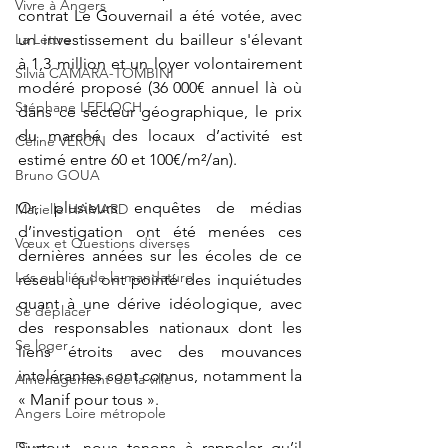
Vivre à Angers
contrat Le Gouvernail a été votée, avec 
La Lettre
un investissement du bailleur s'élevant 
à 1,3 million et un loyer volontairement 
Silvia CAMARA-TOMBINI
modéré proposé (36 000€ annuel là où 
Stéphane LEFLOCH
dans ce secteur géographique, le prix 
du marché des locaux d’activité est 
Céline VERON
estimé entre 60 et 100€/m²/an). 
Bruno GOUA
Or, plusieurs enquêtes de médias 
Marielle HAMARD
d’investigation ont été menées ces 
Vœux et Questions diverses
dernières années sur les écoles de ce 
Les oubliés de la mandature
réseau qui ont pointé des inquiétudes 
quant à une dérive idéologique, avec 
Se déplacer
des responsables nationaux dont les 
Se loger
liens étroits avec des mouvances 
intolérantes sont connus, notamment la 
Aménagement de la ville
« Manif pour tous ». 
Angers Loire métropole
Divers
Surtout, nous tenons à rappeler qu’il 