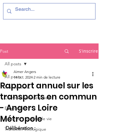
S'inscrire
Post
All posts
Aimer Angers
All posts
14 oct. 2024
2 min de lecture
Rapport annuel sur les
Interventions
transports en commun
Communiqué de presse
- Angers Loire
Economie
Métropole
Sécurité - Qualité de vie
Délibération : 
Transition écologique