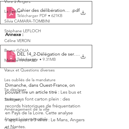
Vivre à Angers
Cahier des délibérations-pages
.pdf
La Lettre
Télécharger PDF • 621KB
Silvia CAMARA-TOMBINI
Stéphane LEFLOCH
Annexe : 
Céline VERON
Bruno GOUA
DEL 14_2-Délégation de service public (DSP) - Transpor
.
Télécharger • 9.31MB
Marielle HAMARD
Vœux et Questions diverses
Les oubliés de la mandature
Dimanche, dans Ouest-France, on 
Se déplacer
pouvait lire un article titré : 
Les bus et 
tramways font carton plein : des 
Se loger
records historiques de fréquentation 
Aménagement de la ville
en Pays de la Loire. Cette analyse 
Angers Loire métropole
s’appliquait à 3 villes : Le Mans, Angers 
et Nantes.
Divers