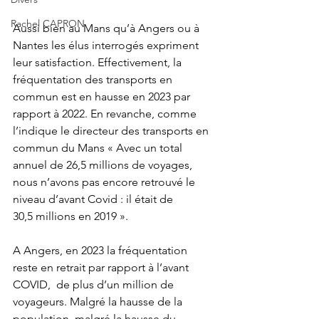
Rachel CAPRON
Aussi bien au Mans qu’à Angers ou à 
Nantes les élus interrogés expriment 
leur satisfaction. Effectivement, la 
fréquentation des transports en 
commun est en hausse en 2023 par 
rapport à 2022. En revanche, comme 
l’indique le directeur des transports en 
commun du Mans « Avec un total 
annuel de 26,5 millions de voyages, 
nous n’avons pas encore retrouvé le 
niveau d’avant Covid : il était de 
30,5 millions en 2019 ». 
A Angers, en 2023 la fréquentation 
reste en retrait par rapport à l’avant 
COVID,  de plus d’un million de 
voyageurs. Malgré la hausse de la 
population, malgré la hausse du 