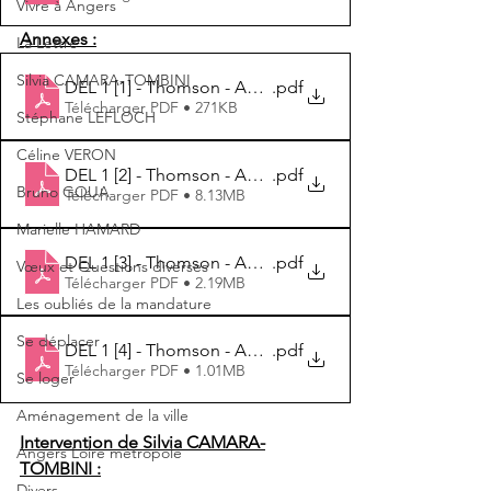
Vivre à Angers
Annexes :
La Lettre
Silvia CAMARA-TOMBINI
DEL 1 [1] - Thomson - Acquisition du site et protocole 
.pdf
Télécharger PDF • 271KB
Stéphane LEFLOCH
Céline VERON
DEL 1 [2] - Thomson - Acquisition du site et protocole 
.pdf
Bruno GOUA
Télécharger PDF • 8.13MB
Marielle HAMARD
DEL 1 [3] - Thomson - Acquisition du site et protocole 
.pdf
Vœux et Questions diverses
Télécharger PDF • 2.19MB
Les oubliés de la mandature
Se déplacer
DEL 1 [4] - Thomson - Acquisition du site et protocole 
.pdf
Télécharger PDF • 1.01MB
Se loger
Aménagement de la ville
Intervention de Silvia CAMARA-
Angers Loire métropole
TOMBINI :
Divers