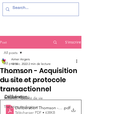
S'inscrire
Post
All posts
Aimer Angers
All posts
12 déc. 2022
2 min de lecture
Thomson - Acquisition
Interventions
du site et protocole
Communiqué de presse
transactionnel
Economie
Délibération :
Sécurité - Qualité de vie
Transition écologique
Délibération Thomson - Acquisition du site et protocol
.pdf
Télécharger PDF • 638KB