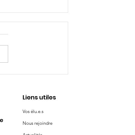
ventions aux clubs
teurs
Liens utiles
Vos élu.e.s
le
Nous rejoindre
Actualités