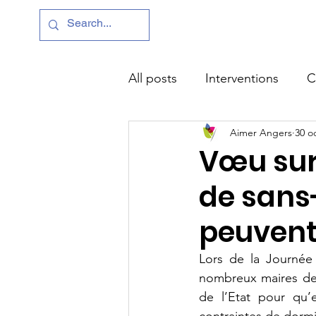
Accueil
Pr
All posts
Interventions
C
Aimer Angers
30 o
Sécurité - Qualité de vie
Vœu sur
de sans-
La Lettre
Silvia CAMAR
peuvent 
Céline VERON
Bruno 
Lors de la Journée 
nombreux maires de 
de l’Etat pour qu’
Vœux et Questions diverses