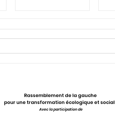
Soutien exceptionnel aux
Sub
acteurs culturels
ama
angevins
Rassemblement de la gauche
pour une transformation écologique et socia
Avec la participation de