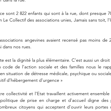
r dans la rue.
ce sont 2 822 enfants qui sont à la rue, dont presque 7
e la ville
Angers Loire métropole
Divers
 Le Collectif des associations unies, Jamais sans toit, l’
 associations angevines avaient recensé pas moins de 2
i dans nos rues.
ête est la dignité la plus élémentaire. C’est aussi un droit 
du code de l’action sociale et des familles nous le rapp
en situation de détresse médicale, psychique ou sociale 
itif d’hébergement d’urgence »
re collectivité et l’Etat travaillent activement ensemble
 politique de prise en charge et d’accueil digne des 
nombreux citoyens qui acceptent d’ouvrir leurs portes 