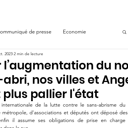
ésentation
Interventions des élu.e.s
Act
ommuniqué de presse
Economie
ct. 2023
2 min de lecture
Transition écologique
Vivre à Angers
 l’augmentation du n
abri, nos villes et Ang
A-TOMBINI
Stéphane LEFLOCH
plus pallier l'état
GOUA
Marielle HAMARD
internationale de la lutte contre le sans-abrisme du 
métropole, d’associations et députés ont déposé des 
enfin il assume ses obligations de prise en charge
Les oubliés de la mandature
Se déplacer