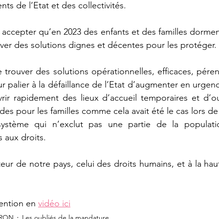
ts de l’Etat et des collectivités.
ccepter qu’en 2023 des enfants et des familles dorment
er des solutions dignes et décentes pour les protéger.
 trouver des solutions opérationnelles, efficaces, pére
palier à la défaillance de l’Etat d’augmenter en urgen
rir rapidement des lieux d’accueil temporaires et d’ouv
des pour les familles comme cela avait été le cas lors de
stème qui n’exclut pas une partie de la population
 aux droits. 
eur de notre pays, celui des droits humains, et à la hau
.
ention en 
vidéo ici
ERON
Les oubliés de la mandature