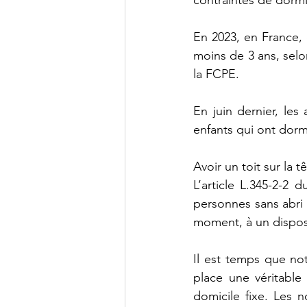
contraintes de dormi
En 2023, en France, 
Se loger
Aménagement d
moins de 3 ans, selon
la FCPE.
Rachel CAPRON
En juin dernier, les
enfants qui ont dorm
Avoir un toit sur la t
L’article L.345-2-2 
personnes sans abri 
moment, à un dispos
Il est temps que not
place une véritable
domicile fixe. Les 