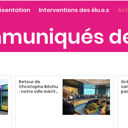
ésentation
Interventions des élu.e.s
Act
muniqués de
Retour de
Gr
Christophe Béchu
can
: notre ville mérite
pa
un engagement à
pén
temps plein pour
les Angevin.e.s