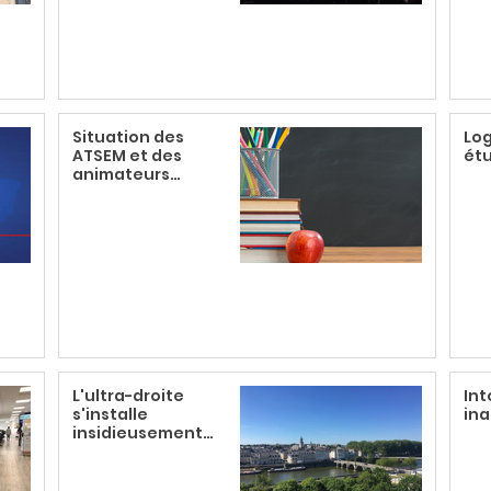
Situation des
Lo
ATSEM et des
ét
animateurs
périscolaires
L'ultra-droite
Int
s'installe
ina
insidieusement
sur Angers