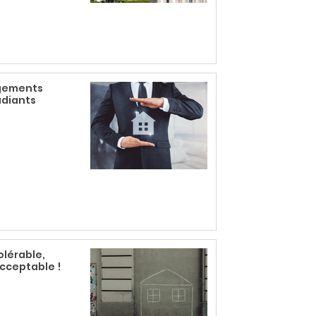
gements
udiants
olérable,
cceptable !