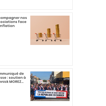
compagner nos
ociations face
’inflation
mmuniqué de
sse : soutien à
nnick MOREZ
re de Saint
vin