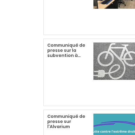
Communiqué de
presse sur la
subvention à
l’achat de vélos
électriques par
l’agglomération
Communiqué de
presse sur
l'Alvarium