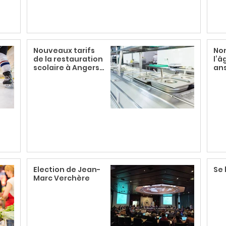
Nouveaux tarifs
Non
de la restauration
l’â
scolaire à Angers :
ans
une hausse
inéquitable
Election de Jean-
Se 
Marc Verchère