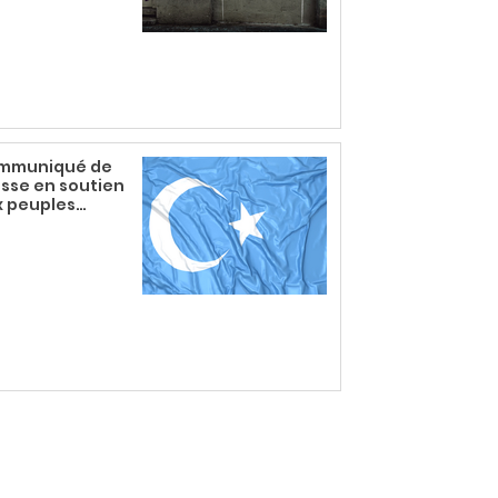
mmuniqué de
sse en soutien
x peuples
ïghours