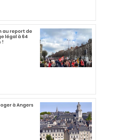
 au report de
ge légal à 64
 !
loger à Angers