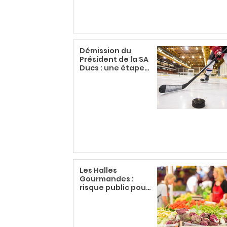
Démission du
Président de la SA
Ducs : une étape
indispensable
pour lutter contre
les Violences
Sexistes et
Sexuelles
Les Halles
Gourmandes :
risque public pour
profits privés