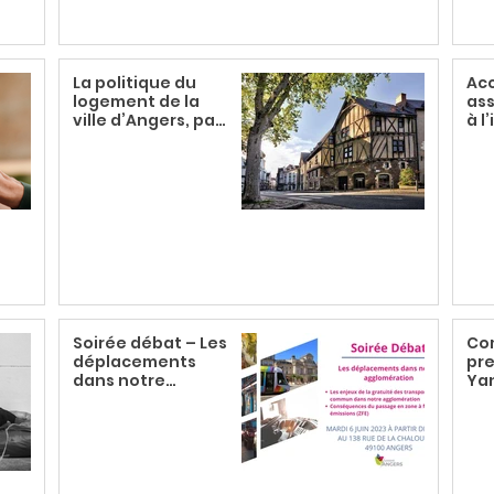
La politique du
Ac
logement de la
ass
ville d’Angers, par
à l
exemple
Soirée débat – Les
Co
déplacements
pre
dans notre
Ya
agglomération
mai
Bré