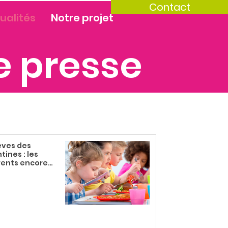
Contact
ualités
Notre projet
 presse
èves des
tines : les
rents encore
alisés