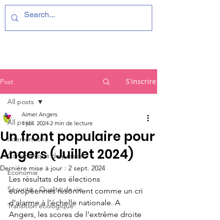
S'inscrire
Post
All posts
Aimer Angers
All posts
1 juil. 2024
2 min de lecture
Un front populaire pour
Interventions
Angers (Juillet 2024)
Communiqué de presse
Dernière mise à jour :
2 sept. 2024
Economie
Les résultats des élections 
Sécurité - Qualité de vie
européennes résonnent comme un cri 
d’alarme à l’échelle nationale. A 
Transition écologique
Angers, les scores de l’extrême droite 