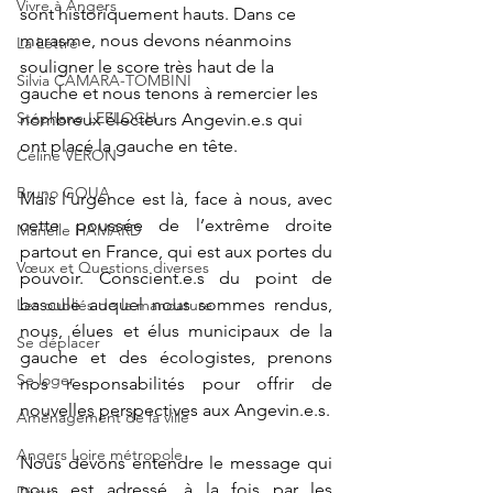
Vivre à Angers
sont historiquement hauts. Dans ce 
marasme, nous devons néanmoins 
La Lettre
souligner le score très haut de la 
Silvia CAMARA-TOMBINI
gauche et nous tenons à remercier les 
Stéphane LEFLOCH
nombreux électeurs Angevin.e.s qui 
ont placé la gauche en tête.
Céline VERON
Bruno GOUA
Mais l’urgence est là, face à nous, avec 
cette poussée de l’extrême droite 
Marielle HAMARD
partout en France, qui est aux portes du 
Vœux et Questions diverses
pouvoir. Conscient.e.s du point de 
bascule auquel nous sommes rendus, 
Les oubliés de la mandature
nous, élues et élus municipaux de la 
Se déplacer
gauche et des écologistes, prenons 
Se loger
nos responsabilités pour offrir de 
nouvelles perspectives aux Angevin.e.s.
Aménagement de la ville
Angers Loire métropole
Nous devons entendre le message qui 
nous est adressé, à la fois par les 
Divers